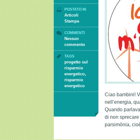
POSTATO IN
Articoli
Stampa
COMMENTI
Nessun
commento
TAGS
progetto sul
risparmio
,
energetico
risparmio
energetico
Ciao bambini! Vi
nell’energia, q
Quando parlavam
di non sprecare 
parsimònia, cioè