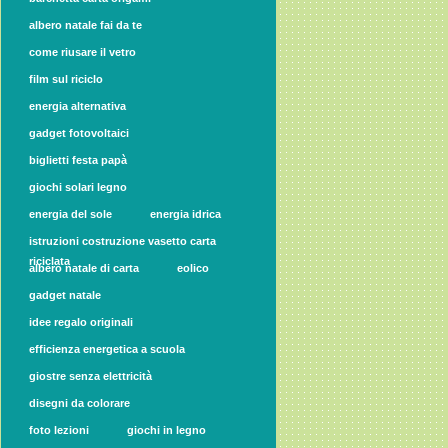
albero natale fai da te
come riusare il vetro
film sul riciclo
energia alternativa
gadget fotovoltaici
biglietti festa papà
giochi solari legno
energia del sole
energia idrica
istruzioni costruzione vasetto carta
riciclata
albero natale di carta
eolico
gadget natale
idee regalo originali
efficienza energetica a scuola
giostre senza elettricità
disegni da colorare
foto lezioni
giochi in legno