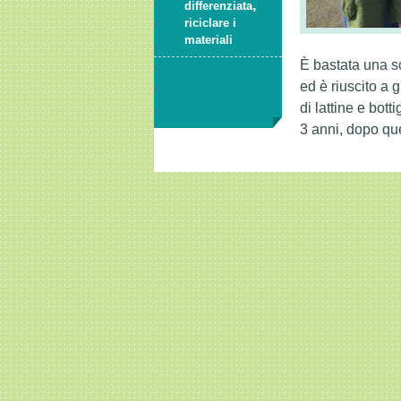
,
differenziata
riciclare i
materiali
È bastata una so
ed è riuscito a 
di lattine e bott
3 anni, dopo qu