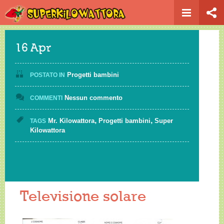
Home
Televisione solare
16
Apr
Progetti bambini
POSTATO IN
Nessun commento
COMMENTI
,
,
Mr. Kilowattora
Progetti bambini
Super
TAGS
Kilowattora
Televisione solare