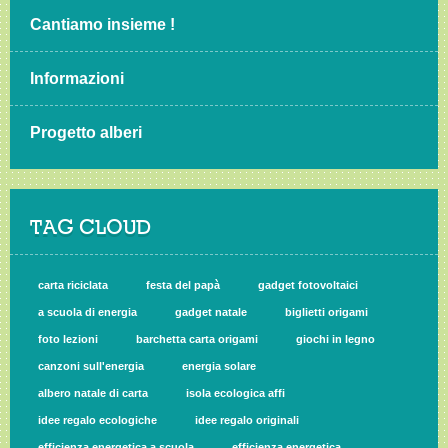
Cantiamo insieme !
Informazioni
Progetto alberi
TAG CLOUD
carta riciclata
festa del papà
gadget fotovoltaici
a scuola di energia
gadget natale
biglietti origami
foto lezioni
barchetta carta origami
giochi in legno
canzoni sull'energia
energia solare
albero natale di carta
isola ecologica affi
idee regalo ecologiche
idee regalo originali
efficienza energetica a scuola
efficienza energetica