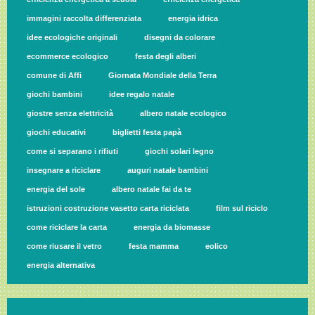
immagini raccolta differenziata
energia idrica
idee ecologiche originali
disegni da colorare
ecommerce ecologico
festa degli alberi
comune di Affi
Giornata Mondiale della Terra
giochi bambini
idee regalo natale
giostre senza elettricità
albero natale ecologico
giochi educativi
biglietti festa papà
come si separano i rifiuti
giochi solari legno
insegnare a riciclare
auguri natale bambini
energia del sole
albero natale fai da te
istruzioni costruzione vasetto carta riciclata
film sul riciclo
come riciclare la carta
energia da biomasse
come riusare il vetro
festa mamma
eolico
energia alternativa